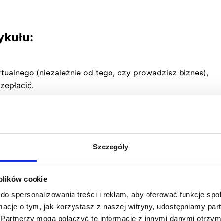
ykułu:
rtualnego (niezależnie od tego, czy prowadzisz biznes),
zepłacić.
tualnego?
Szczegóły
ługę odbioru i przechowania korespondencji. Skorzystać z 
podarczej. Wybierając ofertę Biura Hello, możesz liczyć na:
 plików cookie
do spersonalizowania treści i reklam, aby oferować funkcje sp
dany adres poczty elektronicznej,
ormacje o tym, jak korzystasz z naszej witryny, udostępniamy p
ę w Twoim panelu klienta,
Partnerzy mogą połączyć te informacje z innymi danymi otrzym