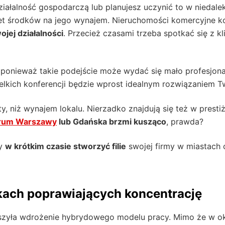
ałalność gospodarczą lub planujesz uczynić to w niedalek
t środków na jego wynajem. Nieruchomości komercyjne kosz
jej działalności
. Przecież czasami trzeba spotkać się z
 ponieważ takie podejście może wydać się mało profesjona
ielkich konferencji będzie wprost idealnym rozwiązaniem 
ty, niż wynajem lokalu. Nierzadko znajdują się też w presti
rum Warszawy
lub Gdańska brzmi kusząco
, prawda?
by
w krótkim czasie stworzyć filie
swojej firmy w miastach 
kach poprawiających koncentrację
szyła wdrożenie hybrydowego modelu pracy. Mimo że w o