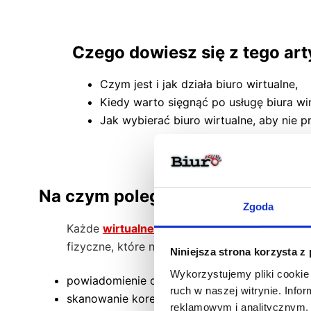
Czego dowiesz się z tego art
Czym jest i jak działa biuro wirtualne,
Kiedy warto sięgnąć po usługę biura wi
Jak wybierać biuro wirtualne, aby nie pr
Na czym polega usługa biura wir
Zgoda
Każde
wirtualne biuro
ma w swojej ofercie us
fizyczne, które nie prowadzą działalności gos
Niniejsza strona korzysta z
Wykorzystujemy pliki cookie 
powiadomienie o poczcie – wysyłamy je na po
ruch w naszej witrynie. Inf
skanowanie korespondencji – skany pojawią si
reklamowym i analitycznym. 