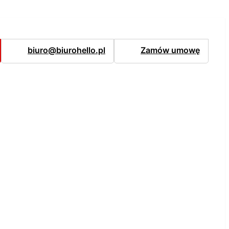
biuro@biurohello.pl
Zamów umowę