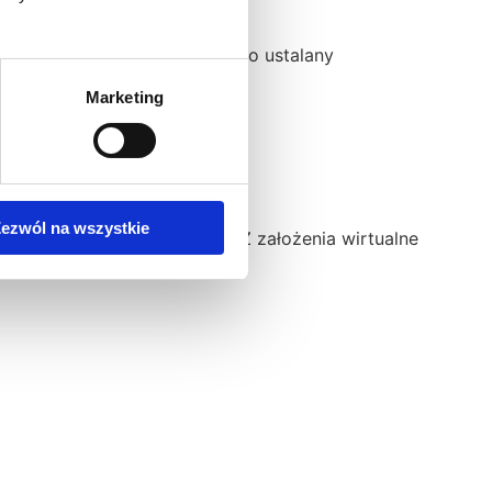
s współpracy jest każdorazowo ustalany
Marketing
ezwól na wszystkie
iębiorcę prowadzącego JDG. Z założenia wirtualne
worzone dla: