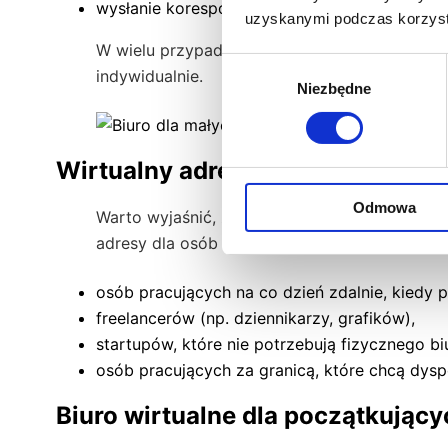
wysłanie korespondencji – gdy zależy Ci na t
uzyskanymi podczas korzysta
W wielu przypadkach usługi oferowane przez
Wybór
indywidualnie.
Niezbędne
zgody
Wirtualny adres dla osób fizyczn
Odmowa
Warto wyjaśnić, że poprzez pojęcie osoby fi
adresy dla osób fizycznych są przeznaczone w
osób pracujących na co dzień zdalnie, kiedy p
freelancerów (np. dziennikarzy, grafików),
startupów, które nie potrzebują fizycznego biu
osób pracujących za granicą, które chcą dy
Biuro wirtualne dla początkując