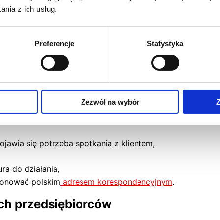
ym, aby listy czy paczki zostały nadane w konkretnym dniu.
nia z ich usług.
 biuro wirtualne mogą obejmować także
inne usługi
, zakre
Preferencje
Statystyka
ych – kto z niego skorzysta?
Zezwól na wybór
Z
zycznej można rozumieć zarówno konsumenta, jak i przeds
łaśnie dla tej drugiej grupy odbiorców. To rozwiązanie st
ojawia się potrzeba spotkania z klientem,
ra do działania,
sponować polskim
adresem korespondencyjnym
.
ych przedsiębiorców