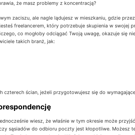
rawia, że masz problemy z koncentracją?
ym zaciszu, ale nagle lądujesz w mieszkaniu, gdzie przez 
steś freelancerem, który potrzebuje skupienia w swojej p
 niczego, co mogłoby odciągać Twoją uwagę, okazuje się n
ciele takich branż, jak:
h czterech ścian, jeżeli przygotowujesz się do wymagając
korespondencję
dnocześnie wiesz, że właśnie w tym okresie może przyjść
 sąsiadów do odbioru poczty jest kłopotliwe. Możesz te