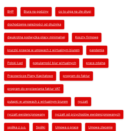
BHP
Biura na godziny
co to ulga na złe długi
dochodzenie należności od dłużnika
dwukrotna podwyżka płacy minimalnej
Koszty firmowe
kruczki prawne w umowach z wirtualnym biurem
pandemia
Polski Ład
popularność biur wirtualnych
praca zdalna
Pracownicze Plany Kapitałowe
program do faktur
program do wystawiania faktur VAT
pułapki w umowach z wirtualnym biurem
ryczałt
ryczałt ewidencjonowany
ryczałt od przychodów ewidencjonowanych
spółka z o.o.
Spółki
Umowa o prace
Umowa zlecenie