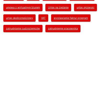
umowa z wirtualnym biurem
Urlop na żądanie
urlop ojcowski
urlop okolicznościowy
VAT
wystawianie faktur program
zatrudnianie cudzoziemców
zatrudnienie pracownika